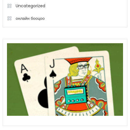
Uncategorized
онлайн бооцоо