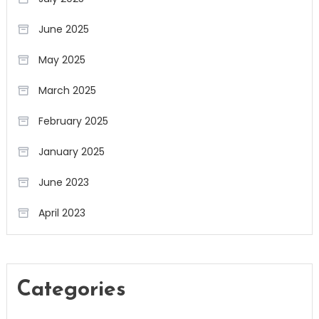
June 2025
May 2025
March 2025
February 2025
January 2025
June 2023
April 2023
Categories