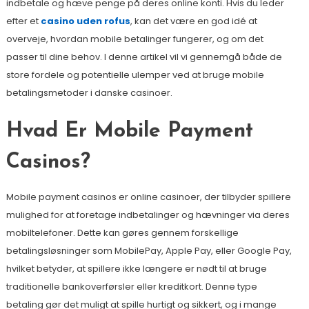
indbetale og hæve penge på deres online konti. Hvis du leder
efter et
casino uden rofus
, kan det være en god idé at
overveje, hvordan mobile betalinger fungerer, og om det
passer til dine behov. I denne artikel vil vi gennemgå både de
store fordele og potentielle ulemper ved at bruge mobile
betalingsmetoder i danske casinoer.
Hvad Er Mobile Payment
Casinos?
Mobile payment casinos er online casinoer, der tilbyder spillere
mulighed for at foretage indbetalinger og hævninger via deres
mobiltelefoner. Dette kan gøres gennem forskellige
betalingsløsninger som MobilePay, Apple Pay, eller Google Pay,
hvilket betyder, at spillere ikke længere er nødt til at bruge
traditionelle bankoverførsler eller kreditkort. Denne type
betaling gør det muligt at spille hurtigt og sikkert, og i mange