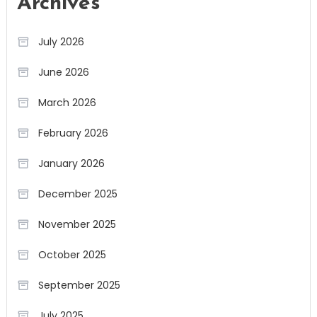
Archives
July 2026
June 2026
March 2026
February 2026
January 2026
December 2025
November 2025
October 2025
September 2025
July 2025