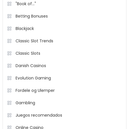
"Book of…"
Betting Bonuses
Blackjack
Classic Slot Trends
Classic Slots
Danish Casinos
Evolution Gaming
Fordele og Ulemper
Gambling
Juegos recomendados
Online Casino