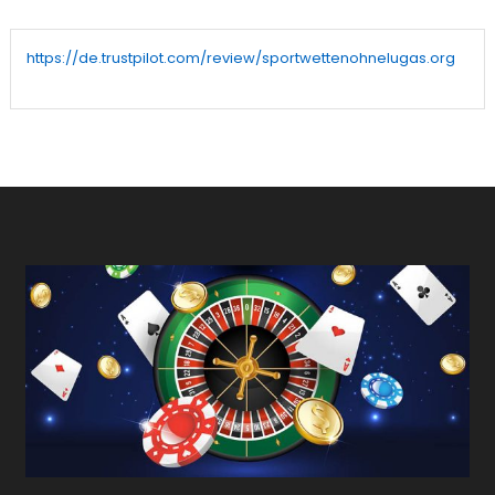
https://de.trustpilot.com/review/sportwettenohnelugas.org