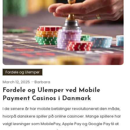
Fordele og Ulemper
March 12, 2025
Barbara
Fordele og Ulemper ved Mobile
Payment Casinos i Danmark
I de senere år har mobile betalinger revolutioneret den måde,
hvorpå danskere spiller på online casinoer. Mange spillere har
valgt løsninger som MobilePay, Apple Pay og Google Pay til at