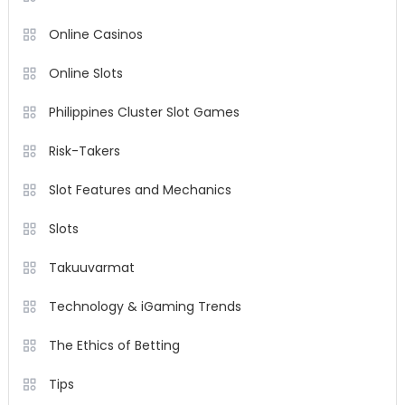
Online Casinos
Online Slots
Philippines Cluster Slot Games
Risk-Takers
Slot Features and Mechanics
Slots
Takuuvarmat
Technology & iGaming Trends
The Ethics of Betting
Tips