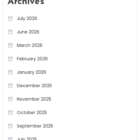
Archives
July 2026
June 2026
March 2026
February 2026
January 2026
December 2025
November 2025
October 2025
September 2025
July 2025