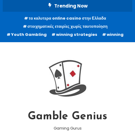
Skip
Trending Now
To
τα καλυτερα online casino στην Ελλαδα
Content
στοιχηματικές εταιρίες χωρίς ταυτοποίηση
Youth Gambling
winning strategies
winning
Gamble Genius
Gaming Gurus