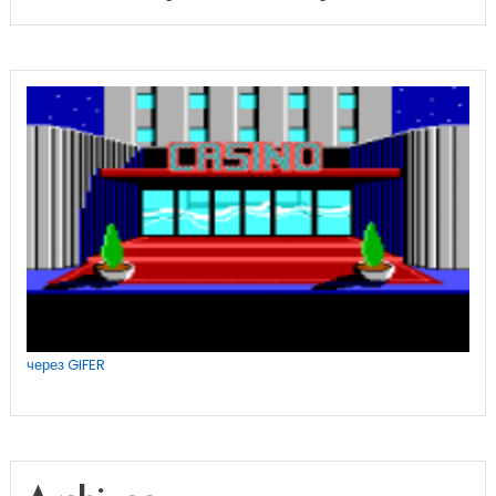
через GIFER