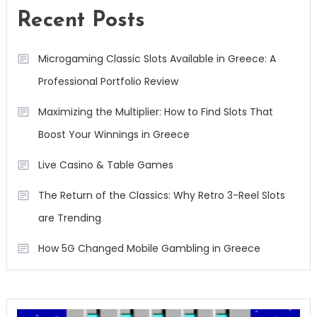
Recent Posts
Microgaming Classic Slots Available in Greece: A
Professional Portfolio Review
Maximizing the Multiplier: How to Find Slots That
Boost Your Winnings in Greece
Live Casino & Table Games
The Return of the Classics: Why Retro 3-Reel Slots
are Trending
How 5G Changed Mobile Gambling in Greece