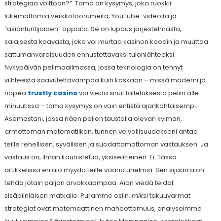
strategiaa voittoon?”. Tämä on kysymys, joka ruokkii
lukemattomia verkkofoorumeita, YouTube-videoita ja
“asiantuntijoiden” oppaita. Se on lupaus järjestelmästä,
salaisesta kaavasta, joka voi murtaa kasinon koodin ja muuttaa
sattumanvaraisuuden ennustettavaksi tulonlähteeksi.
Nykypäivän pelimaailmassa, jossa teknologia on tehnyt
viihteestä saavutettavampaa kuin koskaan – missä moderni ja
nopea
trustly casino
voi viedä sinut talletuksesta peliin alle
minuutissa – tämä kysymys on vain entistä ajankohtaisempi.
Asemastani, jossa näen pelien taustalla olevan kylmän,
armottoman matematiikan, tunnen velvollisuudekseni antaa
teille rehellisen, syvällisen ja suodattamattoman vastauksen. Ja
vastaus on, ilman kaunistelua, yksiselitteinen: Ei. Tässä
artikkelissa en aio myydä teille vääriä unelmia. Sen sijaan aion
tehdä jotain paljon arvokkaampaa. Aion viedä teidät
sisäpiiriläisen matkalle. Puramme osiin,
miksi
takuuvarmat
strategiat ovat matemaattinen mahdottomuus, analysoimme