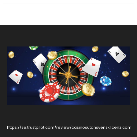
https://se.trustpilot.com/review/casinosutansvensklicenz.com