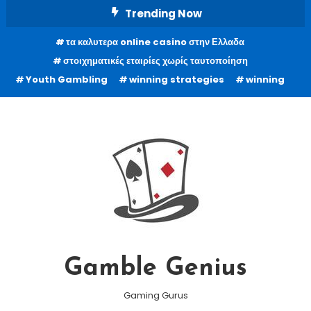
Skip
Trending Now
To
τα καλυτερα online casino στην Ελλαδα
Content
στοιχηματικές εταιρίες χωρίς ταυτοποίηση
Youth Gambling
winning strategies
winning
Gamble Genius
Gaming Gurus