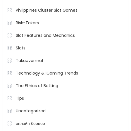
Philippines Cluster Slot Games
Risk-Takers
Slot Features and Mechanics
Slots
Takuuvarmat
Technology & iGaming Trends
The Ethics of Betting
Tips
Uncategorized
онлайн бооцоо