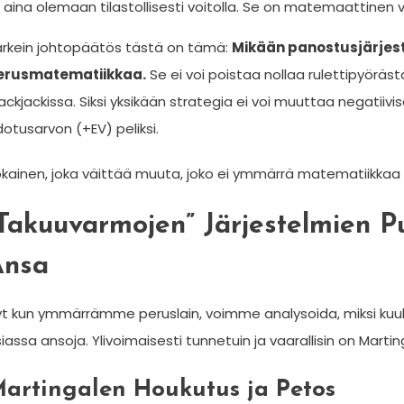
aina olemaan tilastollisesti voitolla. Se on matemaattinen 
ärkein johtopäätös tästä on tämä:
Mikään panostusjärjest
erusmatematiikkaa.
Se ei voi poistaa nollaa rulettipyörä
ackjackissa. Siksi yksikään strategia ei voi muuttaa negatiivi
otusarvon (+EV) peliksi.
kainen, joka väittää muuta, joko ei ymmärrä matematiikkaa ta
Takuuvarmojen” Järjestelmien 
Ansa
t kun ymmärrämme peruslain, voimme analysoida, miksi kuul
iassa ansoja. Ylivoimaisesti tunnetuin ja vaarallisin on Marti
artingalen Houkutus ja Petos