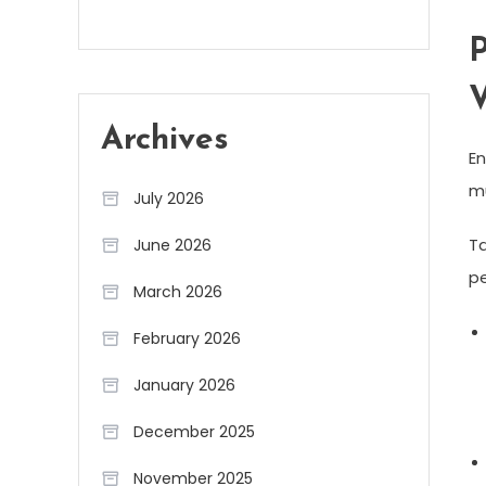
P
V
Archives
En
mu
July 2026
Ta
June 2026
pe
March 2026
February 2026
January 2026
December 2025
November 2025