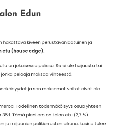
Talon Edun
n hakattava kiveen perustavanlaatuinen ja
n etu (house edge).
a on jokaisessa pelissä. Se ei ole huijausta tai
, jonka pelaaja maksaa viihteestä.
dennäköisyydet ja sen maksamat voitot eivät ole
umeroa. Todellinen todennäköisyys osua yhteen
35:1. Tämä pieni ero on talon etu (2,7 %).
en ja miljoonien pelikierrosten aikana, kasino tulee