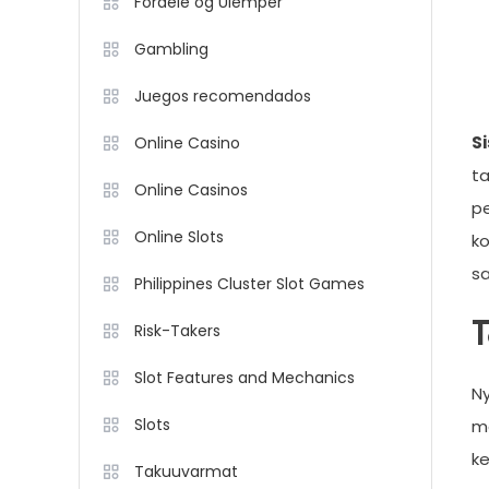
Fordele og Ulemper
Gambling
Juegos recomendados
S
Online Casino
ta
Online Casinos
pe
Online Slots
ko
sa
Philippines Cluster Slot Games
T
Risk-Takers
Slot Features and Mechanics
N
Slots
ma
ke
Takuuvarmat