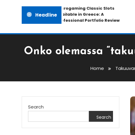
Microgaming Classic Slots
Available in Greece: A
Headline
Professional Portfolio Review
Onko olemassa “taku
Home
Takuuva
Search
Search