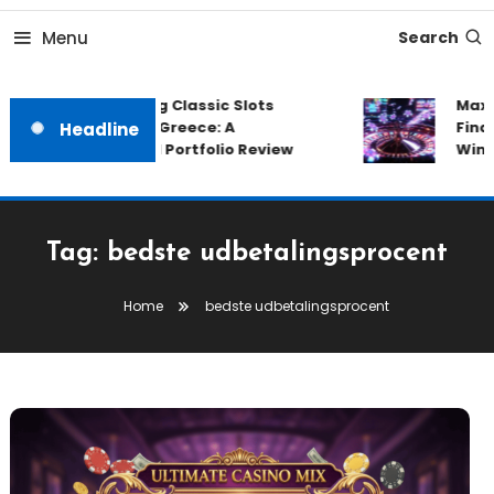
Menu
Search
Microgaming Classic Slots
Maxim
Available in Greece: A
Find 
Headline
Professional Portfolio Review
Winni
Tag:
bedste udbetalingsprocent
Home
bedste udbetalingsprocent