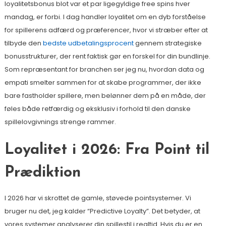
loyalitetsbonus blot var et par ligegyldige free spins hver
mandag, er forbi. I dag handler loyalitet om en dyb forståelse
for spillerens adfærd og præferencer, hvor vi stræber efter at
tilbyde den
bedste udbetalingsprocent
gennem strategiske
bonusstrukturer, der rent faktisk gør en forskel for din bundlinje.
Som repræsentant for branchen ser jeg nu, hvordan data og
empati smelter sammen for at skabe programmer, der ikke
bare fastholder spillere, men belønner dem på en måde, der
føles både retfærdig og eksklusiv i forhold til den danske
spillelovgivnings strenge rammer.
Loyalitet i 2026: Fra Point til
Prædiktion
I 2026 har vi skrottet de gamle, støvede pointsystemer. Vi
bruger nu det, jeg kalder “Predictive Loyalty”. Det betyder, at
vores systemer analyserer din spillestil i realtid. Hvis du er en