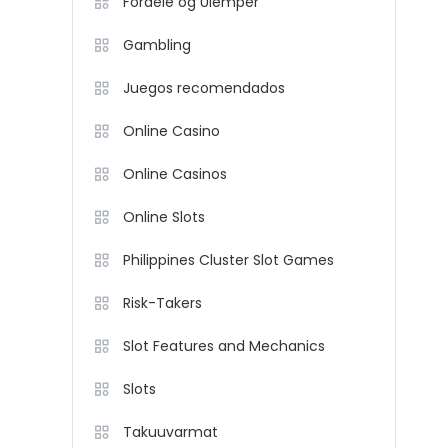
Fordele og Ulemper
Gambling
Juegos recomendados
Online Casino
Online Casinos
Online Slots
Philippines Cluster Slot Games
Risk-Takers
Slot Features and Mechanics
Slots
Takuuvarmat