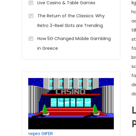
li
Live Casino & Table Games
ha
The Return of the Classics: Why
a
Retro 3-Reel Slots are Trending
t
How 5G Changed Mobile Gambling
st
fo
in Greece
b
s
f
de
d
L
P
через GIFER