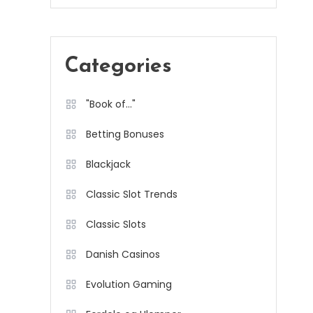
Categories
"Book of…"
Betting Bonuses
Blackjack
Classic Slot Trends
Classic Slots
Danish Casinos
Evolution Gaming