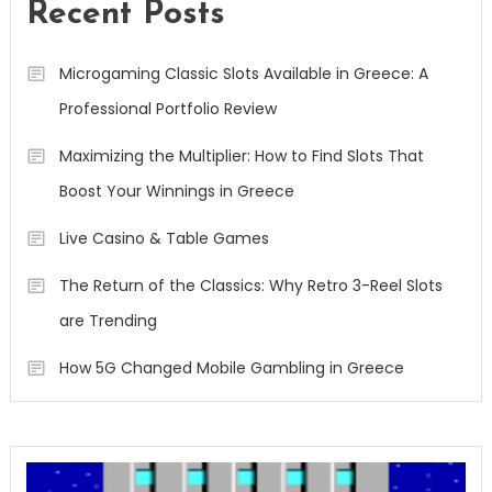
Recent Posts
Microgaming Classic Slots Available in Greece: A
Professional Portfolio Review
Maximizing the Multiplier: How to Find Slots That
Boost Your Winnings in Greece
Live Casino & Table Games
The Return of the Classics: Why Retro 3-Reel Slots
are Trending
How 5G Changed Mobile Gambling in Greece