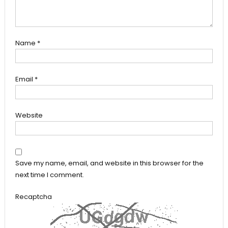
Name
*
Email
*
Website
Save my name, email, and website in this browser for the
next time I comment.
Recaptcha