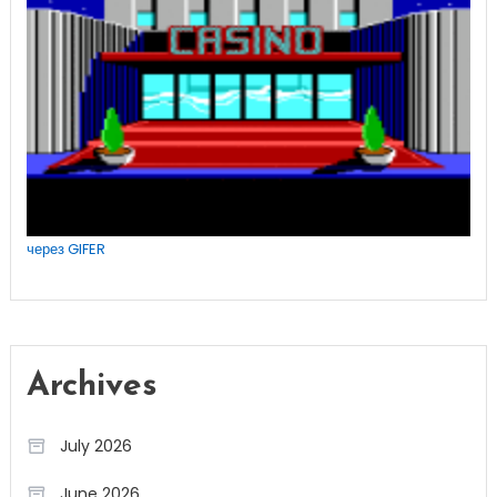
через GIFER
Archives
July 2026
June 2026