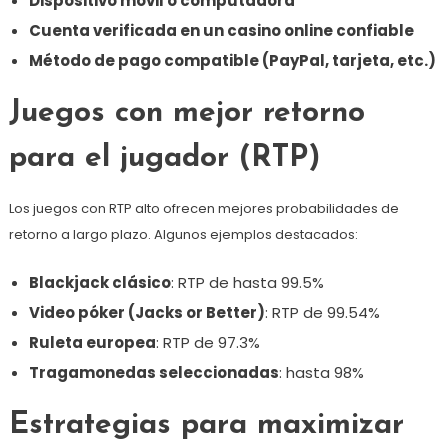
Dispositivo móvil o computadora
Cuenta verificada en un casino online confiable
Método de pago compatible (PayPal, tarjeta, etc.)
Juegos con mejor retorno
para el jugador (RTP)
Los juegos con RTP alto ofrecen mejores probabilidades de
retorno a largo plazo. Algunos ejemplos destacados:
Blackjack clásico
: RTP de hasta 99.5%
Video póker (Jacks or Better)
: RTP de 99.54%
Ruleta europea
: RTP de 97.3%
Tragamonedas seleccionadas
: hasta 98%
Estrategias para maximizar