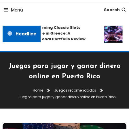
Menu
Search
Microgaming Classic Slots
Ma
Available in Greece: A
Fi
Headline
Professional Portfolio Review
Wi
Juegos para jugar y ganar dinero
online en Puerto Rico
Home
Juegos recomendados
Juegos para jugar y ganar dinero online en Puerto Rico