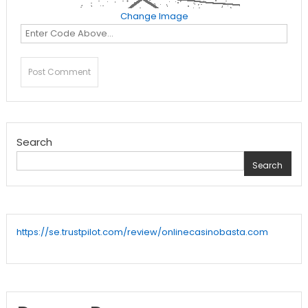
Change Image
Search
Search
https://se.trustpilot.com/review/onlinecasinobasta.com