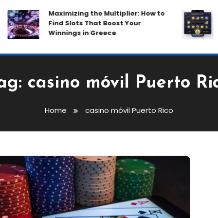
Maximizing the Multiplier: How to
Find Slots That Boost Your
Live 
Winnings in Greece
ag:
casino móvil Puerto Ri
Home
casino móvil Puerto Rico