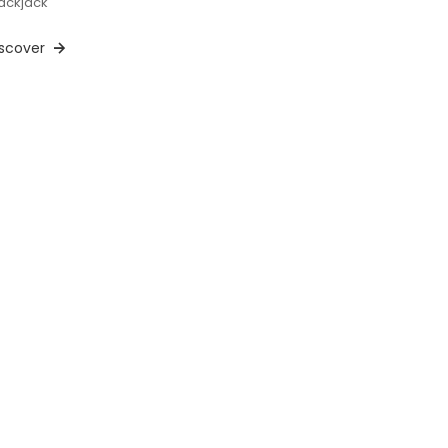
ackjack
iscover