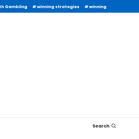
th Gambling
winning strategies
winning
Search