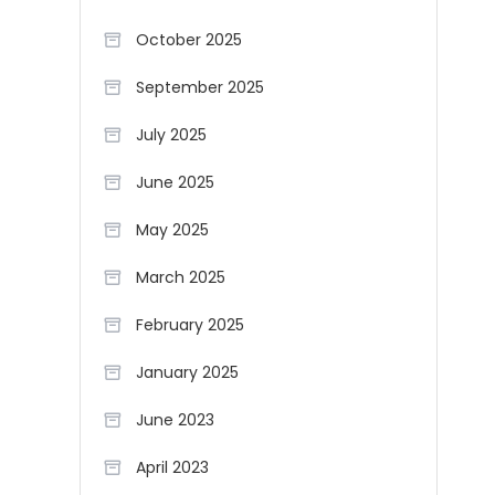
October 2025
September 2025
July 2025
June 2025
May 2025
March 2025
February 2025
January 2025
June 2023
April 2023