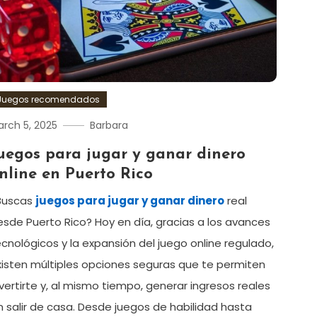
basta.com
Juegos recomendados
rch 5, 2025
Barbara
uegos para jugar y ganar dinero
nline en Puerto Rico
Buscas
juegos para jugar y ganar dinero
real
esde Puerto Rico? Hoy en día, gracias a los avances
cnológicos y la expansión del juego online regulado,
xisten múltiples opciones seguras que te permiten
vertirte y, al mismo tiempo, generar ingresos reales
n salir de casa. Desde juegos de habilidad hasta