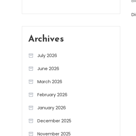
bl
D
Archives
July 2026
June 2026
March 2026
February 2026
January 2026
December 2025
November 2025