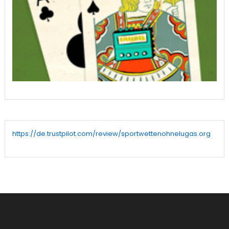
https://de.trustpilot.com/review/sportwettenohnelugas.org