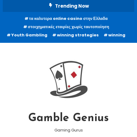
Skip
Trending Now
To
τα καλυτερα online casino στην Ελλαδα
Content
στοιχηματικές εταιρίες χωρίς ταυτοποίηση
Youth Gambling
winning strategies
winning
Gamble Genius
Gaming Gurus