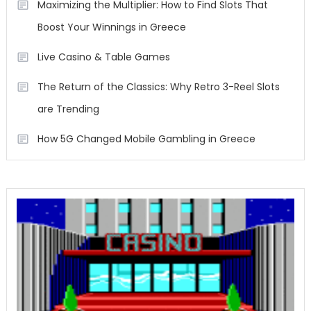
Maximizing the Multiplier: How to Find Slots That
Boost Your Winnings in Greece
Live Casino & Table Games
The Return of the Classics: Why Retro 3-Reel Slots
are Trending
How 5G Changed Mobile Gambling in Greece