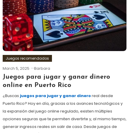
Juegos recomendados
March 5, 2025
Barbara
Juegos para jugar y ganar dinero
online en Puerto Rico
¿Buscas
juegos para jugar y ganar dinero
real desde
Puerto Rico? Hoy en día, gracias a los avances tecnológicos y
la expansión del juego online regulado, existen múltiples
opciones seguras que te permiten divertirte y, al mismo tiempo,
generar ingresos reales sin salir de casa. Desde juegos de