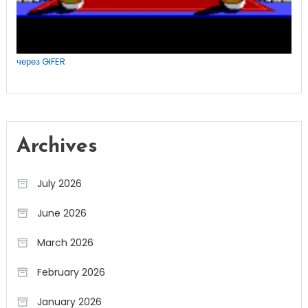
через GIFER
Archives
July 2026
June 2026
March 2026
February 2026
January 2026